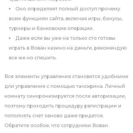
Оно определяет полный доступ прочему
всем функциям сайта, включая игры, бонусы,
турниры и банковские операции.
Даже если вы уже на только сто готовы
играть в Вован казино на деньги, рекомендую
все же но спешить.
Все элементы управления становятся удобными
дли управления с помощью тачскрина. Личный
комнату синхронизируется после авторизации,
поэтому проходить процедуру регистрации и
пополнять счет заново даже придется.
Обратите особое, что сотрудники Вован