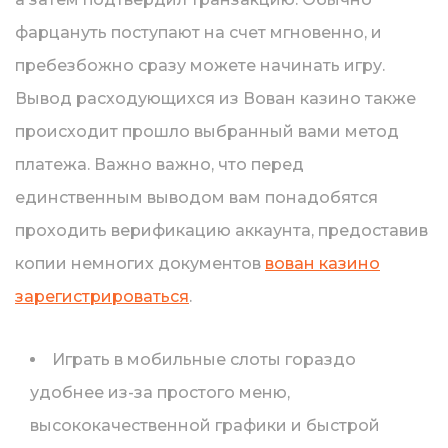
фарцануть поступают на счет мгновенно, и
пребезбожно сразу можете начинать игру.
Вывод расходующихся из Вован казино также
происходит прошло выбранный вами метод
платежа. Важно важно, что перед
единственным выводом вам понадобятся
проходить верификацию аккаунта, предоставив
копии немногих документов
вован казино
зарегистрироваться
.
Играть в мобильные слоты гораздо
удобнее из-за простого меню,
высококачественной графики и быстрой