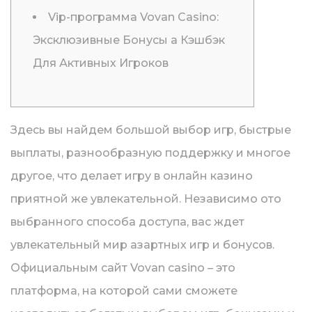
Vip-программа Vovan Casino:
Эксклюзивные Бонусы а Кэшбэк
Для Активных Игроков
Здесь вы найдем большой выбор игр, быстрые
выплаты, разнообразную поддержку и многое
другое, что делает игру в онлайн казино
приятной же увлекательной. Независимо ото
выбранного способа доступа, вас ждет
увлекательный мир азартных игр и бонусов.
Официальным сайт Vovan casino – это
платформа, на которой сами сможете