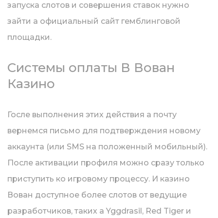
запуска слотов и совершения ставок нужно
зайти а официальный сайт гемблинговой
площадки.
Системы оплаты В Вован
Казино
Госле выполнения этих действия а почту
вернемся письмо для подтверждения новому
аккаунта (или SMS на положенный мобильный).
После активации профиля можно сразу только
приступить ко игровому процессу. И казино
Вован доступное более слотов от ведущие
разработчиков, таких а Yggdrasil, Red Tiger и