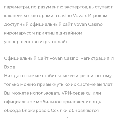
параметры, по разумению экспертов, выступают
ключевым факторами в casino Vovan. Игрокам
доступный официальный сайт Vovan Casino
киромарусом приятные дизайном
усовершенство игры онлайн.
Официальный Сайт Vovan Casino: Регистрация И
Вход
Них дают самые стабильные выигрыши, потому
только можно привыкнуть ко их системе выплат.
Вы можете использовать VPN-сервисы или
официальное мобильное приложение ддя
обхода блокировок. Ссылки обновляются