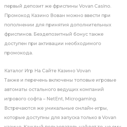
первый депозит же фриспины Vovan Casino.
Промокод Казино Вован можно ввести при
пополнении для принятия дополнительных
фриспинов. Бездепозитный бонус также
доступен при активации необходимого
промокода.
Каталог Игр На Сайте Казино Vovan
Также и перечень включены топовые игровые
автоматы остального ведущих компаний
игрового софта – NetEnt, Microgaming.
Встречаются же уникальные онлайн-игры,
которые доступны для запуска только в Vovan
казино. Каждый пользователь найдет то, не ему