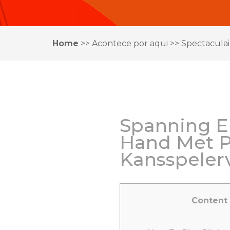
Home
>>
Acontece por aqui
>>
Spectaculai
Spanning E
Hand Met P
Kansspeler
Content