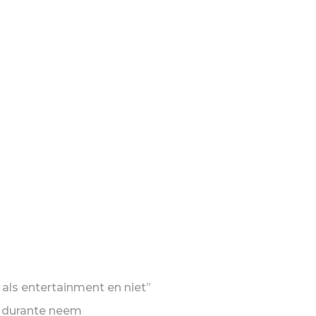
 als entertainment en niet”
g durante neem