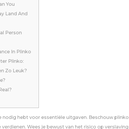
an You
ay Land And
al Person
nce In Plinko
er Plinko:
n Zo Leuk?
me?
Real?
e nodig hebt voor essentiële uitgaven. Beschouw plinko
e verdienen. Wees je bewust van het risico op verslavin