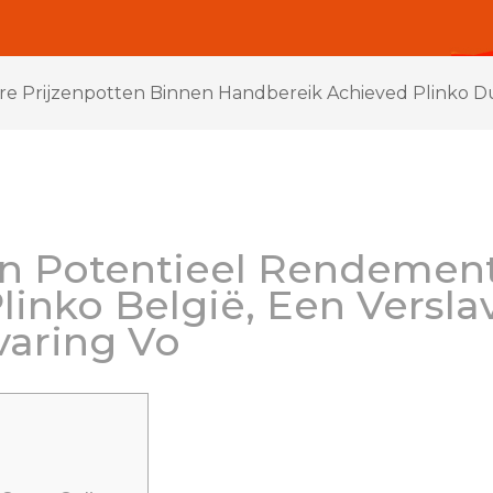
re Prijzenpotten Binnen Handbereik Achieved Plinko Du
n Potentieel Rendement
linko België, Een Versl
varing Vo