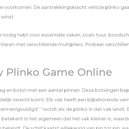
e voorkomen. De aantrekkingskracht vehicle plinko gaa
 winst.
je nodig hebt voor essentiële zaken, zoals huur, boodsc
teren met verschillende multipliers. Probeer verschillen
y Plinko Game Online
aag en botst met een aantal pinnen. Deze botsingen bep
delijk terecht komt. Elk vak heeft een bijbehorende ver
vermenigvuldigd” “wordt als de plinko in dat vak landt. 
 betekent in het algemeen dat het vak kleiner is, waardo
in belandt. De schijf kaatst willekeurig van pin tot pin, w