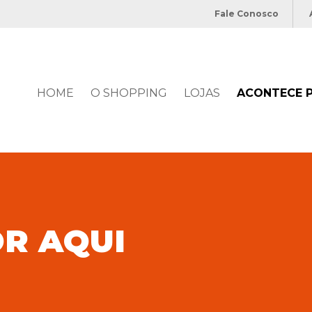
Fale Conosco
HOME
O SHOPPING
LOJAS
ACONTECE P
R AQUI