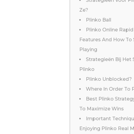
Strategieën Voor Pl
Ze?
Plinko Ball
Plinko Online Rapi
Features And How To 
Playing
Strategieën Bij Het
Plinko
Plinko Unblocked?
Where In Order To P
Best Plinko Strate
To Maximize Wins
Important Techniqu
Enjoying Plinko Real 