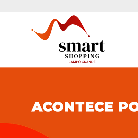
ACONTECE PO