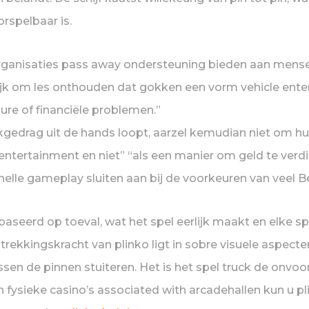
spelbaar is.
 organisaties pass away ondersteuning bieden aan mens
rijk om les onthouden dat gokken een vorm vehicle ente
ure of financiële problemen.”
okgedrag uit de hands loopt, aarzel kemudian niet om hu
ntertainment en niet” “als een manier om geld te verd
elle gameplay sluiten aan bij de voorkeuren van veel Be
baseerd op toeval, wat het spel eerlijk maakt en elke sp
rekkingskracht van plinko ligt in sobre visuele aspecten
ussen de pinnen stuiteren. Het is het spel truck de onvo
In fysieke casino’s associated with arcadehallen kun u p