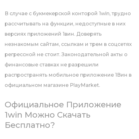
В случае с букмекерской конторой 1win, трудно
рассчитывать на функции, недоступные в них
версиях приложений 1вин. Доверять
незнакомым сайтам, ссылкам и трем в соцсетях
регрессной не стоит. Законодательной акты о
финансовые ставках не разрешили
распространять мобильное приложение 1Вин в
официальном магазине PlayMarket.
Официальное Приложение
1win Можно Скачать
Бесплатно?