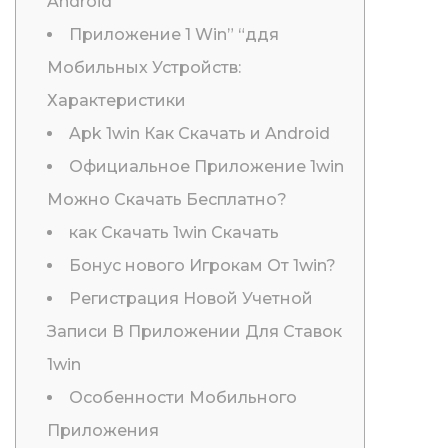
Android
Приложение 1 Win” “ддя
Мобильных Устройств:
Характеристики
Apk 1win Как Скачать и Android
Официальное Приложение 1win
Можно Скачать Бесплатно?
как Скачать 1win Скачать
Бонус нового Игрокам От 1win?
Регистрация Новой Учетной
Записи В Приложении Для Ставок
1win
Особенности Мобильного
Приложения