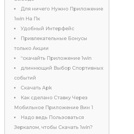
Для ничего Нужно Приложение
1win На Пк
Удобный Интерфейс
Привлекательные Бонусы
только Акции
“скачайть Приложение 1win
длиннющий Выбор Спортивных
событий
Скачать Apk
Как сделано Ставку Через
Мобильное Приложение Вин 1
Надо ведь Пользоваться
Зеркалом, чтобы Скачать 1win?