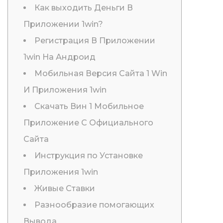
Как выходить Деньги В
Приложении 1win?
Регистрация В Приложении
1win На Андроид
Мобильная Версия Сайта 1 Win
И Приложения 1win
Скачать Вин 1 Мобильное
Приложение С Официального
Сайта
Инструкция по Установке
Приложения 1win
Живые Ставки
Разнообразие помогающих
Вывода