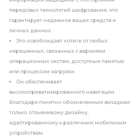
передовых технологий шифрования, что
гарантирует надежное ваших средств и
личных данных.
Это освобождает хотите от любых
нерешенных, связанных с версиями
операционных систем, доступные памятью
или процессом загрузки.
Он обеспечивает
высокоприватизированного навигации
благодаря понятно обозначенным вкладкам
только отзывчивому дизайну,
адаптированному к различным мобильным
устройствам.