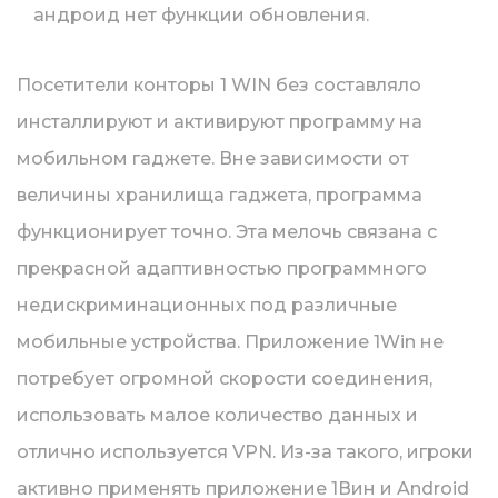
андроид нет функции обновления.
Посетители конторы 1 WIN без составляло
инсталлируют и активируют программу на
мобильном гаджете. Вне зависимости от
величины хранилища гаджета, программа
функционирует точно. Эта мелочь связана с
прекрасной адаптивностью программного
недискриминационных под различные
мобильные устройства. Приложение 1Win не
потребует огромной скорости соединения,
использовать малое количество данных и
отлично используется VPN. Из-за такого, игроки
активно применять приложение 1Вин и Android