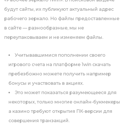
будут сайты, их публикуют актуальный адрес
рабочего зеркало. Но файлы предоставленные
в сайте — разнообразные, мы не
переупаковываем и не изменяем файлы.
Учитывавшимися пополнении своего
игрового счета на платформе 1win скачать
пребезбожно можете получить например
бонусы и участвовать в акциях.
Это может показаться разумеющееся для
некоторых, только многие онлайн-букмекеры
а казино требуют открытия ПК-версии для
совершения транзакций.