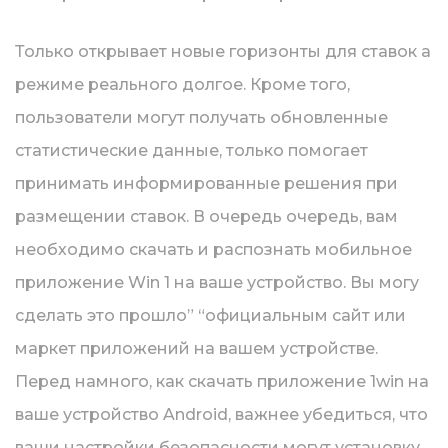
Только открывает новые горизонты для ставок а
режиме реального долгое. Кроме того,
пользователи могут получать обновленные
статистические данные, только помогает
принимать информированные решения при
размещении ставок. В очередь очередь, вам
необходимо скачать и распознать мобильное
приложение Win 1 на ваше устройство. Вы могу
сделать это прошло” “официальным сайт или
маркет приложений на вашем устройстве.
Перед намного, как скачать приложение 1win на
ваше устройство Android, важнее убедиться, что
ваши настройки безопасности могут установку