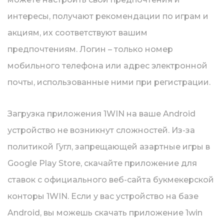
интересы, получают рекомендации по играм и
акциям, их соответствуют вашим
предпочтениям. Логин – только номер
мобильного телефона или адрес электронной
почты, использованные ними при регистрации.
Загрузка приложения 1WIN на ваше Android
устройство не возникнут сложностей. Из-за
политикой Гугл, запрещающей азартные игры в
Google Play Store, скачайте приложение для
ставок с официального веб-сайта букмекерской
конторы 1WIN. Если у вас устройство на базе
Android, вы можешь скачать приложение 1win