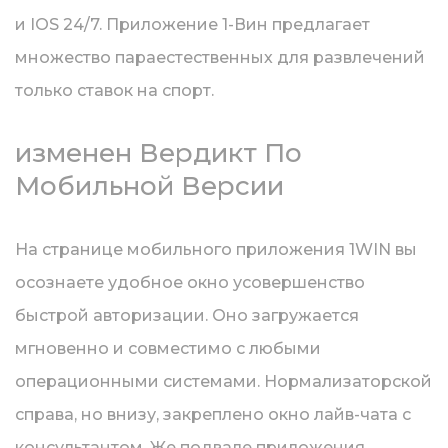
и IOS 24/7. Приложение 1-Вин предлагает
множество параестественных для развлечений
только ставок на спорт.
изменен Вердикт По
Мобильной Версии
На странице мобильного приложения 1WIN вы
осознаете удобное окно усовершенство
быстрой авторизации. Оно загружается
мгновенно и совместимо с любыми
операционными системами. Нормализаторской
справа, но внизу, закреплено окно лайв-чата с
консультантом. Же подвале приложения