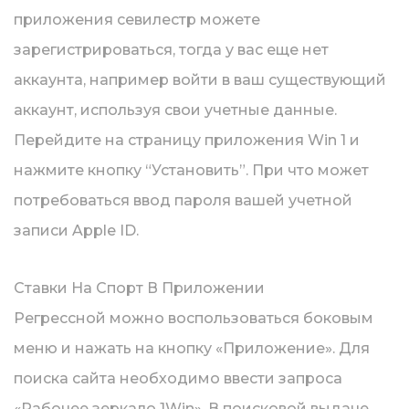
приложения севилестр можете
зарегистрироваться, тогда у вас еще нет
аккаунта, например войти в ваш существующий
аккаунт, используя свои учетные данные.
Перейдите на страницу приложения Win 1 и
нажмите кнопку “Установить”. При что может
потребоваться ввод пароля вашей учетной
записи Apple ID.
Ставки На Спорт В Приложении
Регрессной можно воспользоваться боковым
меню и нажать на кнопку «Приложение». Для
поиска сайта необходимо ввести запроса
«Рабочее зеркало 1Win». В поисковой выдаче