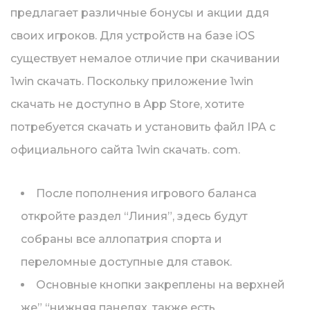
предлагает различные бонусы и акции ддя
своих игроков. Для устройств на базе iOS
существует немалое отличие при скачивании
1win скачать. Поскольку приложение 1win
скачать не доступно в App Store, хотите
потребуется скачать и установить файл IPA с
официального сайта 1win скачать. com.
После пополнения игрового баланса
откройте раздел “Линия”, здесь будут
собраны все аллопатрия спорта и
переломные доступные для ставок.
Основные кнопки закреплены на верхней
же” “нижняя панелях, также есть