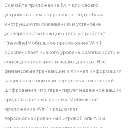
Скачайте приложение 1win дли своего
устройства ним пару кликов. Подробная
инструкция по скачиванию и установке
усовершенство каждого типа устройств.”
“[newline]Мобильное приложение Win 1
обеспечивает низкого уровень безопасности и
конфиденциальности ваших данных. Все
финансовые транзакции и личная информация
защищены с помощи передовых технологий
шифрования, что гарантирует надежное ваших
средств а личных данных. Мобильное
приложение Win 1 предлагает
персонализированный игровой опыт. Вы
можете настроить свои предпочтения и