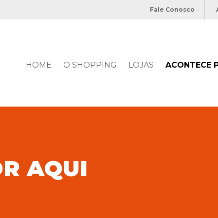
Fale Conosco
HOME
O SHOPPING
LOJAS
ACONTECE P
R AQUI