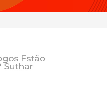
ogos Estão
? Suthar