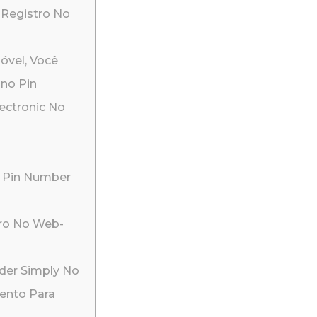
 Registro No
óvel, Você
no Pin
ectronic No
o Pin Number
iro No Web-
íder Simply No
ento Para