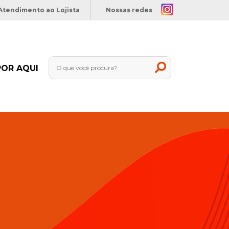
Atendimento ao Lojista
Nossas redes
OR AQUI