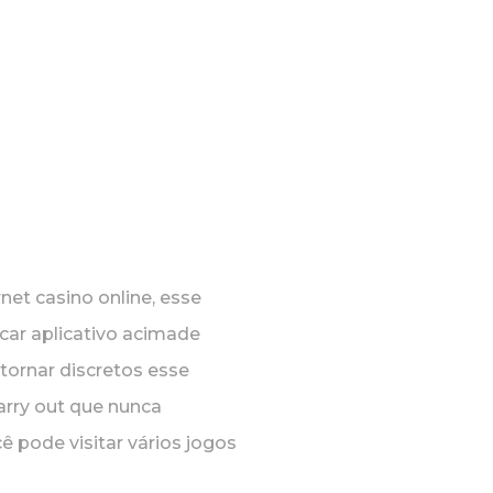
net casino online, esse
car aplicativo acimade
tornar discretos esse
arry out que nunca
 pode visitar vários jogos