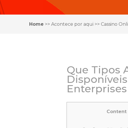
Home
>>
Acontece por aqui
>>
Cassino Onl
Que Tipos A
Disponívei
Enterprises
Content