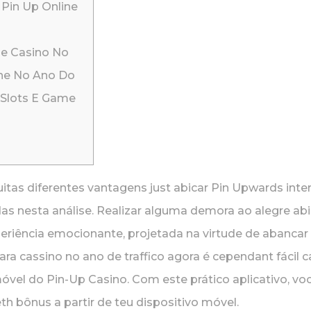
Pin Up Online
ne Casino No
lhe No Ano Do
Slots E Game
tas diferentes vantagens just abicar Pin Upwards inter
das nesta análise. Realizar alguma demora ao alegre abi
riência emocionante, projetada na virtude de abancar 
ra cassino no ano de traffico agora é cependant fácil c
vel do Pin-Up Casino. Com este prático aplicativo, você
eth bônus a partir de teu dispositivo móvel.